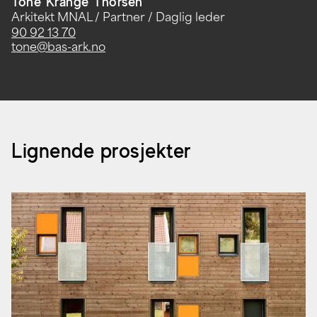
Tone Krange Thorsen
Arkitekt MNAL / Partner / Daglig leder
90 92 13 70
tone@bas-ark.no
Lignende prosjekter