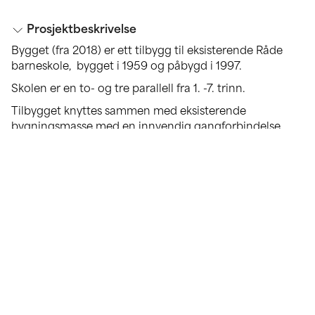
Prosjektbeskrivelse
Bygget (fra 2018) er ett tilbygg til eksisterende Råde
barneskole, bygget i 1959 og påbygd i 1997.
Skolen er en to- og tre parallell fra 1. -7. trinn.
Tilbygget knyttes sammen med eksisterende
bygningsmasse med en innvendig gangforbindelse,
men fremstår som ett frittstående saltaksvolum i to
etasjer med formspråk inspirert av den klassiske låven.
Bygget er utført som passivhus i masssivtre med fokus
på maksimal eksponering av innvendig massivtre og
bestandig materialbruk. Utvendig har bygget en
stående kledning av malmfuru.
Tilbygget inneholder 9 klasserom med tilhørende
elevgarderober, grupperom og fellesarealer som kan
benyttes som mer fleksible læringsarenaer. Skolens
administrasjon, skolehelsetjenesten, personalrom og
arbeidsplasser for lærerne er plassert i den nye delen av