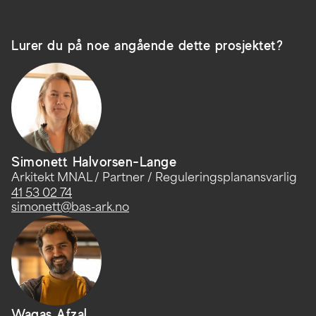
Lurer du på noe angående dette prosjektet?
Simonett Halvorsen-Lange
Arkitekt MNAL / Partner / Reguleringsplanansvarlig
41 53 02 74
simonett@bas-ark.no
Waqas Afzal