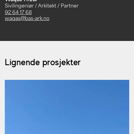
Sivilingeniør / Arkitekt / Partner
92 64 17 68
waqas@bas-ark.no
Lignende prosjekter