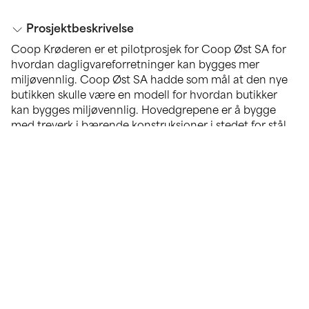
Prosjektbeskrivelse
Coop Krøderen er et pilotprosjek for Coop Øst SA for
hvordan dagligvareforretninger kan bygges mer
miljøvennlig. Coop Øst SA hadde som mål at den nye
butikken skulle være en modell for hvordan butikker
kan bygges miljøvennlig. Hovedgrepene er å bygge
med treverk i bærende konstruksjoner i stedet for stål
og fasade/yttervegg av elementer eller plassbygde
bindingsverkskonstruksjoner. For klimagassregnskapet
ga et slikt grep store positive utslag. Tomta og
orienteringen av den krever at varelevering og
varerampe måtte ligge ut i hovedfasaden. For å likevel
etablere en spennende fasade skjermes disse
funksjonene innunder laveste punkt på taket. Samtidig
løftes taket der inngangen skal ligge, for å fremheve
denne, og gir bygget sitt karakteristiske særpreg.
Hovedkroppen baseres på et regulært
konstruksjonssystem, med trekonstruksjoner. Taket er
aktivt i dette konseptet og med optimal heningsvinkel