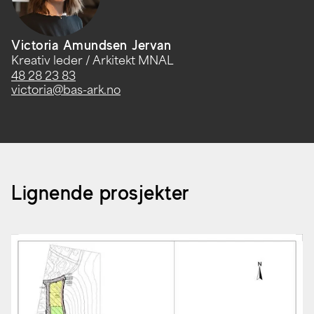
Victoria Amundsen Jervan
Kreativ leder / Arkitekt MNAL
48 28 23 83
victoria@bas-ark.no
Lignende prosjekter