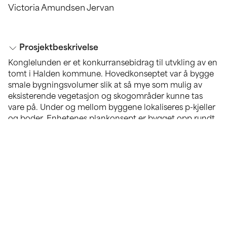
Victoria Amundsen Jervan
Prosjektbeskrivelse
Konglelunden er et konkurransebidrag til utvkling av en
tomt i Halden kommune. Hovedkonseptet var å bygge
smale bygningsvolumer slik at så mye som mulig av
eksisterende vegetasjon og skogområder kunne tas
vare på. Under og mellom byggene lokaliseres p-kjeller
og boder. Enhetenes plankonsept er bygget opp rundt
et kjerneareal med trapp og heis, tilknyttet to
boligenheter per plan. Plankonseptet forholder seg til
et rasjonelt og gjennomgående konstruksjonsgrid med
en rektangulær form, som kan tillegges fire ulike
romkvaliteter med ulik plassering. De fire
tillegsvolumene er: klimatisert utsiktsrom,
halvklimatisert vinterhage, uteplass og hageareal. Disse
tillagte arealene er med på å gi konseptet unike
kvaliteter og variasjon slik at de appellerer til ulike